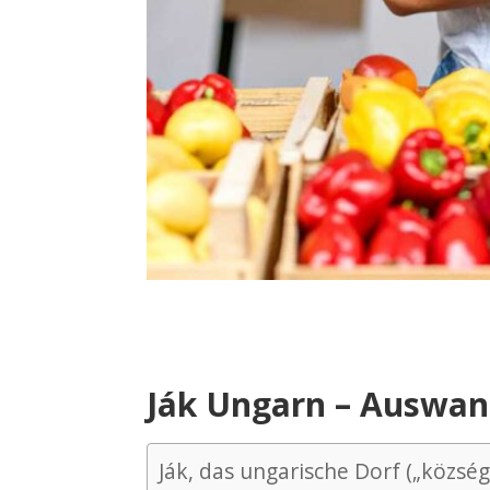
Ják Ungarn – Auswan
Ják, das ungarische Dorf („község