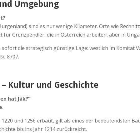
e und Umgebung
nt?
Burgenland) sind es nur wenige Kilometer. Orte wie Rechnitz
nt für Grenzpendler, die in Österreich arbeiten, aber in U
sofort die strategisch günstige Lage: westlich im Komitat V
ße 8707.
 – Kultur und Geschichte
en hat Ják?“
e
.
n 1220 und 1256 erbaut, gilt als eines der bedeutendsten Bau
ichte bis ins Jahr 1214 zurückreicht.