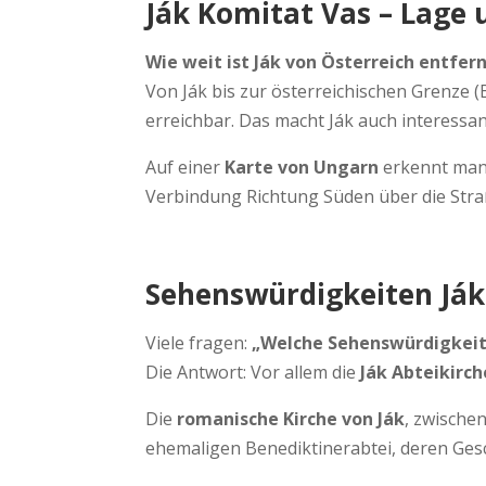
Ják Komitat Vas – Lag
Wie weit ist Ják von Österreich entfer
Von Ják bis zur österreichischen Grenze (
erreichbar. Das macht Ják auch interessa
Auf einer
Karte von Ungarn
erkennt man 
Verbindung Richtung Süden über die Stra
Sehenswürdigkeiten Ják
Viele fragen:
„Welche Sehenswürdigkeit
Die Antwort: Vor allem die
Ják Abteikirch
Die
romanische Kirche von Ják
, zwische
ehemaligen Benediktinerabtei, deren Gesch