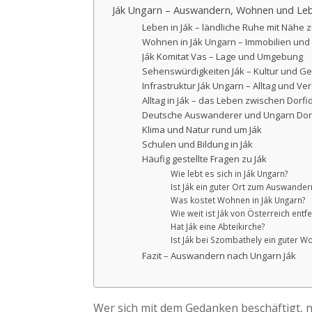
Ják Ungarn – Auswandern, Wohnen und Le
Leben in Ják – ländliche Ruhe mit Nähe z
Wohnen in Ják Ungarn – Immobilien und
Ják Komitat Vas – Lage und Umgebung
Sehenswürdigkeiten Ják – Kultur und Ge
Infrastruktur Ják Ungarn – Alltag und V
Alltag in Ják – das Leben zwischen Dorf
Deutsche Auswanderer und Ungarn Dorf 
Klima und Natur rund um Ják
Schulen und Bildung in Ják
Häufig gestellte Fragen zu Ják
Wie lebt es sich in Ják Ungarn?
Ist Ják ein guter Ort zum Auswander
Was kostet Wohnen in Ják Ungarn?
Wie weit ist Ják von Österreich entfe
Hat Ják eine Abteikirche?
Ist Ják bei Szombathely ein guter W
Fazit – Auswandern nach Ungarn Ják
Wer sich mit dem Gedanken beschäftigt, n