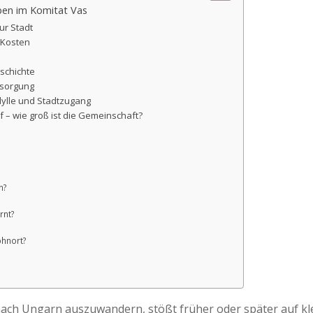
ben im Komitat Vas
ur Stadt
 Kosten
schichte
ersorgung
idylle und Stadtzugang
– wie groß ist die Gemeinschaft?
n?
rnt?
ohnort?
ach Ungarn auszuwandern, stößt früher oder später auf klei