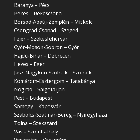
Baranya – Pécs
Békés – Békéscsaba
Borsod-Abaúj-Zemplén – Miskolc
Csongrád-Csanád – Szeged
Fejér – Székesfehérvár
Győr-Moson-Sopron – Győr
Hajdú-Bihar – Debrecen
Heves – Eger
Jász-Nagykun-Szolnok – Szolnok
Komárom-Esztergom – Tatabánya
Nógrád – Salgótarján
Pest – Budapest
Somogy – Kaposvár
Szabolcs-Szatmár-Bereg – Nyíregyháza
Tolna – Szekszárd
Vas – Szombathely
Veszprém – Veszprém